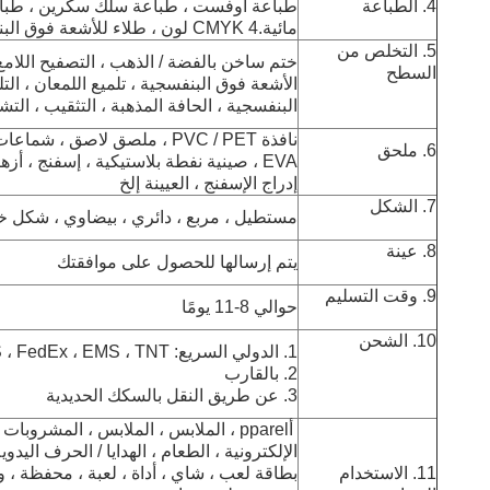
4. الطباعة
طباعة أوفست ، طباعة سلك سكرين ، طباعة
مائية.CMYK 4 لون ، طلاء للأشعة فوق البنفسجية ، يتدفقون بريق إلخ
5. التخلص من
ختم ساخن بالفضة / الذهب ، التصفيح اللامع 
السطح
الأشعة فوق البنفسجية ، تلميع اللمعان ، الت
البنفسجية ، الحافة المذهبة ، التثقيب ، التش
نافذة PVC / PET ، ملصق لاصق 
6. ملحق
EVA ، صينية نفطة بلاستيكية ، إسفنج ، أز
إدراج الإسفنج ، العيينة إلخ
7. الشكل
مستطيل ، مربع ، دائري ، بيضاوي ، شك
8. عينة
يتم إرسالها للحصول على موافقتك
9. وقت التسليم
حوالي 8-11 يومًا
10. الشحن
1. الدولي السريع: DHL ، UPS ، FedEx ، EMS ، TNT الخ
2. بالقارب
3. عن طريق النقل بالسكك الحديدية
أ
pparel ، الملابس ، الملابس ، المشروبا
الإلكترونية ، الطعام ، الهدايا / الحرف اليدوي
11. الاستخدام
بطاقة لعب ، شاي ، أداة ، لعبة ، محفظة ، و