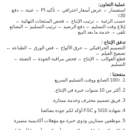
عملية التعاون:
استفسار ← عرض أسعار احترافي ← تأكيد PI ← عينة ← دفع
30٪
حسب الرغبة ← ترتيب الإنتاج ← فحص المنتجات النهائية ←
إبلاغ وقت التسليم ← دفع الرصيد ← ترتيب التسليم ← البضائع
تلقى → خدمة ما بعد البيع
تدفق الإنتاج :
التصميم الجرافيكي ← حرق الألواح ← قص الورق ← الطباعة ←
تصفيح الفيلم ←
قطع القوالب ← الإنتاج ← فحص مراقبة الجودة ← التعبئة ←
التسليم
منفعتنا :
1. 100٪ الصانع ووقت التسليم السريع
2. أكثر من 10 سنوات خبرة في الإنتاج.
3. فريق تصميم محترف وخدمة ممتازة.
4. شهادة SGS و FSC أؤكد لكم جودة بضائعنا
5. موظفين ممتازين وذوي خبرة مع مؤهلات أكاديمية متميزة