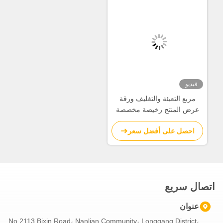
فيديو
مربع التعبئة والتغليف ورقة
عرض المنتج رخيصة مخصصة
مع طباعة بالألوان الكاملة
احصل على أفضل سعر
اتصال سريع
عنوان
No.2113 Bixin Road، Nanlian Community، Longgang District،