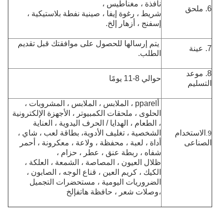
نافذة ، مغناطيس ،
6. ملحق
شريط ، رغوة إيفا ، صينية نفطة بلاستيكية ،
إسفنج ، أزهار إلخ.
يتم إرسالها للحصول على موافقتك قبل تقديم
7. عينة
الطلب.
8. موعد
حوالي 8-11 يومًا
التسليم
أ
pparel ، الملابس ، الملابس ، المشروبات ،
الحلوى ، ملحقات الكمبيوتر ، الأجهزة الإلكترونية
، الطعام ، الهدايا / الحرف اليدوية ، العناية
الاستخدام
الشخصية ، تغليف الأدوية
، بطاقة لعب ، شاي ،
9.
الصناعى
أداة ، لعبة ، محفظة ، ولاعة ، معكرونة ، أحمر
شفاه ، ربطة عنق ، عطر ، حزام ،
ظلال العيون ، المصاصة ، الشمعة ، العلكة ،
الكيك ، كريم العين ، قناع الوجه ، الصابون ،
الضروريات اليومية ، مستحضرات التجميل
،
وصلات شعر ، حافظة هاتف
إلخ