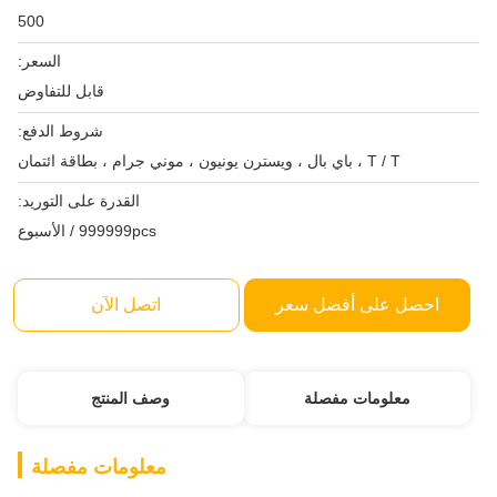
500
السعر:
قابل للتفاوض
شروط الدفع:
T / T ، باي بال ، ويسترن يونيون ، موني جرام ، بطاقة ائتمان
القدرة على التوريد:
999999pcs / الأسبوع
احصل على أفضل سعر
اتصل الآن
معلومات مفصلة
وصف المنتج
معلومات مفصلة