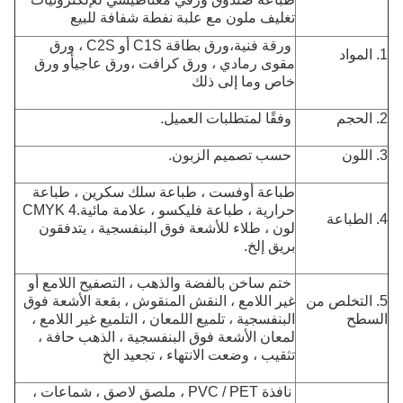
تغليف ملون مع علبة نفطة شفافة للبيع
ورقة فنية،
ورق بطاقة C1S أو C2S ، ورق
1. المواد
مقوى رمادي ، ورق كرافت ،
ورق عاجي
أو ورق
خاص وما إلى ذلك
2. الحجم
وفقًا لمتطلبات العميل.
3. اللون
حسب تصميم الزبون.
طباعة أوفست ، طباعة سلك سكرين ، طباعة
حرارية ، طباعة فليكسو ، علامة مائية.CMYK 4
4. الطباعة
لون ، طلاء للأشعة فوق البنفسجية ، يتدفقون
بريق إلخ.
ختم ساخن بالفضة والذهب ، التصفيح اللامع أو
5. التخلص من
غير اللامع ، النقش المنقوش ، بقعة الأشعة فوق
السطح
البنفسجية ، تلميع اللمعان ، التلميع غير اللامع ،
لمعان الأشعة فوق البنفسجية ، الذهب
حافة ،
تثقيب ، وضعت الانتهاء ، تجعيد الخ
نافذة PVC / PET ، ملصق لاصق ، شماعات ،