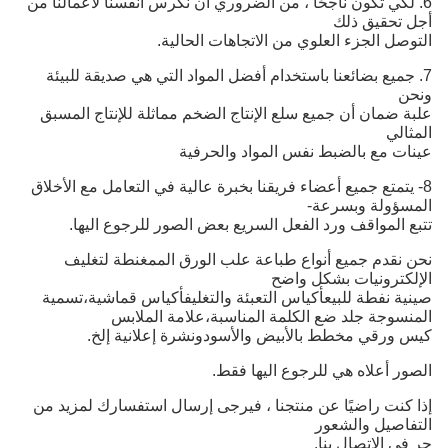
6. لكي تكون ناجحًا ، من الضروري أن نكرس أنفسنا لأعمالنا من
أجل تحقيق ذلك
التوصل
الجزء العلوي من الاتجاهات الحالية.
7. جميع بضائعنا باستخدام أفضل المواد التي هي صديقة للبيئة
ونحن
علبة
ضمان أن جميع سلع الإنتاج الضخم مماثلة للإنتاج المسبق
المثالي
عينات مع
بالضبط نفس المواد والحرفية
8- يتمتع جميع أعضاء فريقنا بخبرة عالية في التعامل مع الأخلاق
المسؤولة وبسرعة-
تتبع
المواقف ورد الفعل السريع بعض الصور للرجوع اليها.
نحن نقدم جميع أنواع طباعة علب الورق الممغنطة لتغليف
الإلكترونيات بشكل واضح
صينية نفطة للبيع
أكياس التعبئة والتغليف
أكياس قماشية،
تسمية
المنسوجة
جلد
ضع الكلمة المناسبة،
علامة الملابس
كيس ورقي مخطط بالأبيض والأسود
ونشرة إعلانية إلخ.
الصور أعلاه هي للرجوع اليها فقط.
إذا كنت راضيًا عن منتجنا ، فيرجى إرسال استفسارك لمزيد من
التفاصيل والشعور
حر في الاتصال بنا.