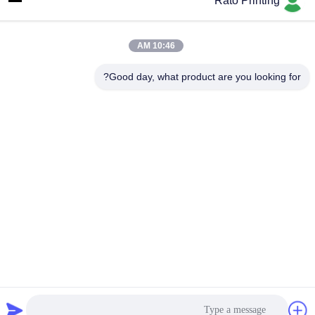
Rato Printing
10:46 AM
Good day, what product are you looking for?
اتصل بنا
سياسة الخصوصية
|
خريطة الموقع
| الصين جيدة الجودة صناديق التعبئة
المخصصة المورد. حقوق الطبع والنشر © 2019-2026 Rato Printing Ltd
. كل شيء حقوق محجوزة