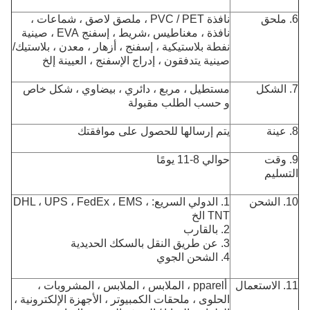
6. ملحق
نافذة PVC / PET ، ملصق لاصق ، شماعات ،
نافذة ، مغناطيس ،
شريط ، إسفنج EVA ، صينية
نفطة بلاستيكية ، إسفنج ، أزهار ، معدن ، بلاستيك
/
صينية يتدفقون ، إدراج الإسفنج ، العيينة إلخ
7. الشكل
مستطيل ، مربع ، دائري ، بيضاوي ، شكل خاص
و
حسب الطلب مقبولة
8. عينة
يتم إرسالها للحصول على موافقتك
9. وقت
حوالي 8-11 يومًا
التسليم
10. الشحن
1. الدولي السريع: DHL ، UPS ، FedEx ، EMS ،
TNT الخ
2. بالقارب
3. عن طريق النقل بالسكك الحديدية
4. الشحن الجوي
11. الاستعمال
أ
pparel ، الملابس ، الملابس ، المشروبات ،
الحلوى ، ملحقات الكمبيوتر ، الأجهزة الإلكترونية ،