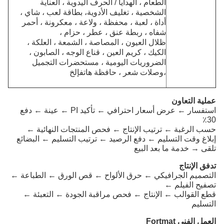
الطعام ، الهدايا / الحرف اليدوية ، العناية
الشخصية ، تغليف الأدوية
، بطاقة لعب ، شاي ،
أداة ، لعبة ، محفظة ، ولاعة ، معكرونة ، أحمر
شفاه ، ربطة عنق ، عطر ، حزام ،
ظلال العيون ، المصاصة ، الشمعة ، العلكة ،
الكيك ، كريم العين ، قناع الوجه ، الصابون ،
الضروريات اليومية ، مستحضرات التجميل
،
وصلات شعر ، حافظة هاتف
إلخ
عملية التعاون
استفسار ← عرض أسعار احترافي ← تأكيد PI ← عينة ← دفع
30٪
حسب الرغبة ← ترتيب الإنتاج ← فحص المنتجات النهائية ←
إبلاغ وقت التسليم ← دفع الرصيد ← ترتيب التسليم ← البضائع
تلقى → خدمة ما بعد البيع
تدفق الإنتاج
التصميم الجرافيكي ← حرق الألواح ← قص الورق ← الطباعة ←
تصفيح الفيلم ←
قطع القوالب ← الإنتاج ← فحص مراقبة الجودة ← التعبئة ←
التسليم
العمل الفني Fortmat