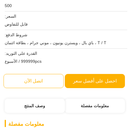
500
السعر:
قابل للتفاوض
شروط الدفع:
T / T ، باي بال ، ويسترن يونيون ، موني جرام ، بطاقة ائتمان
القدرة على التوريد:
999999pcs / الأسبوع
احصل على أفضل سعر
اتصل الآن
معلومات مفصلة
وصف المنتج
معلومات مفصلة