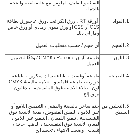
التعبئة والتغليف الماوس مع علبة نفطة واضحة
بالجملة
1. المواد
أ
ورقة RT ، ورق الكرافت ،
ورق عاجي
ورق بطاقة
C1S أو C2S أو ورق مقوى رمادي أو ورق خاص
وما إلى ذلك
2. الحجم
أي حجم / حسب متطلبات العميل
3. اللون
طباعة ألوان CMYK / Pantone / وفقًا لتصميم
العميل
4. الطباعة
طباعة أوفست ، طباعة سلك سكرين ، طباعة
حرارية ، طباعة فليكسو ، علامة مائية.CMYK 4
لون ، طلاء للأشعة فوق البنفسجية ، يتدفقون
بريق إلخ
5. التخلص من
ختم ساخن بالفضة والذهبي ، التصفيح اللامع أو
السطح
غير اللامع ، النقش المنقوش ، بقعة الأشعة فوق
البنفسجية ، تلميع اللمعان ، التلميع غير اللامع ،
لمعان الأشعة فوق البنفسجية ، الذهب
حافة ،
تثقيب ، وضعت الانتهاء ، تجعيد الخ