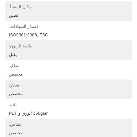
مكان المنشأ:
الصين
إصدار الشهادات:
ISO9001:2008, FSC
طلبية الزبون:
يقبل
شكل:
مخصص
شعار:
مخصص
مادة:
350gsm الورق و PET
مقاس:
مخصص