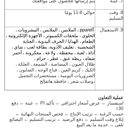
7. عينة
يتم إرسالها للحصول على موافقتك
8. وقت
حوالي 8-11 يومًا
التسليم
9. الاستعمال
أ
pparel ، الملابس ، الملابس ، المشروبات ،
الحلوى ، ملحقات الكمبيوتر ، الأجهزة الإلكترونية ،
الطعام ، الهدايا / الحرف اليدوية ، العناية
الشخصية ، تغليف الأدوية
، بطاقة لعب ، شاي ،
أداة ، لعبة ، محفظة ، ولاعة ، معكرونة ، أحمر
شفاه ، ربطة عنق ، عطر ، حزام ،
ظلال العيون ، المصاصة ، الشمعة ، العلكة ،
الكيك ، كريم العين ، قناع الوجه ، الصابون ،
الضروريات اليومية ، مستحضرات التجميل
،
وصلات شعر ، حافظة هاتف
إلخ
عملية التعاون
استفسار ← عرض أسعار احترافي ← تأكيد PI ← عينة ← دفع
30٪
حسب الرغبة ← ترتيب الإنتاج ← فحص المنتجات النهائية ←
إبلاغ وقت التسليم ← دفع الرصيد ← ترتيب التسليم ← البضائع
تلقى → خدمة ما بعد البيع