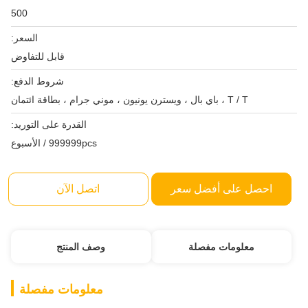
500
السعر:
قابل للتفاوض
شروط الدفع:
T / T ، باي بال ، ويسترن يونيون ، موني جرام ، بطاقة ائتمان
القدرة على التوريد:
999999pcs / الأسبوع
احصل على أفضل سعر
اتصل الآن
معلومات مفصلة
وصف المنتج
معلومات مفصلة