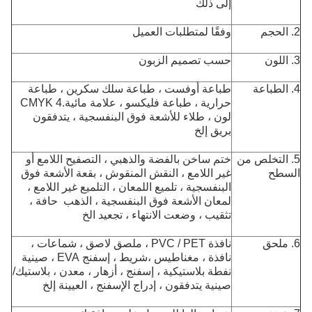
إلى ذلك
2. الحجم
وفقًا لمتطلبات العميل
3. اللون
حسب تصميم الزبون
4. الطباعة
طباعة أوفست ، طباعة سلك سكرين ، طباعة
حرارية ، طباعة فليكسو ، علامة مائية.CMYK 4
لون ، طلاء للأشعة فوق البنفسجية ، يتدفقون
بريق إلخ
5. التخلص من
ختم ساخن بالفضة والذهبي ، التصفيح اللامع أو
السطح
غير اللامع ، النقش المنقوش ، بقعة الأشعة فوق
البنفسجية ، تلميع اللمعان ، التلميع غير اللامع ،
لمعان الأشعة فوق البنفسجية ، الذهب
حافة ،
تثقيب ، وضعت الانتهاء ، تجعيد الخ
6. ملحق
نافذة PVC / PET ، ملصق لاصق ، شماعات ،
نافذة ، مغناطيس ،
شريط ، إسفنج EVA ، صينية
نفطة بلاستيكية ، إسفنج ، أزهار ، معدن ، بلاستيك
/
صينية يتدفقون ، إدراج الإسفنج ، العيينة إلخ