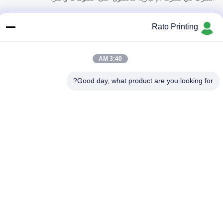
Rato Printing
3:40 AM
Good day, what product are you looking for?
اتصل بنا
سياسة الخصوصية
|
خريطة الموقع
| الصين جيدة الجودة صناديق التعبئة
المخصصة المورد. حقوق الطبع والنشر © 2019-2026 Rato Printing Ltd
. كل شيء حقوق محجوزة