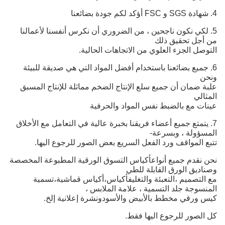
4. شهادة SGS و FSC أؤكد لكم جودة بضائعنا
5. لكي نكون ناجحين ، من الضروري أن نكرس أنفسنا لأعمالنا
من أجل تحقيق ذلك
التوصل
الجزء العلوي من الاتجاهات الحالية.
6. جميع بضائعنا باستخدام أفضل المواد التي هي صديقة للبيئة
ونحن
علبة
ضمان أن جميع سلع الإنتاج الضخم مماثلة للإنتاج المسبق
المثالي
عينات مع
بالضبط نفس المواد والحرفية
7. يتمتع جميع أعضاء فريقنا بخبرة عالية في التعامل مع الأخلاق
المسؤولة ، وبسرعة-
تتبع
المواقف ورد الفعل السريع بعض الصور للرجوع اليها.
نحن نقدم جميع أنواع
أكياس التسوق الورقية المطبوعة المخصصة
وصناديق الورق القابلة للطي
مع التصميم ،
التعبئة والتغليف
أكياس،
أكياس قماشية،
تسمية
المنسوجة
جلد
التسمية ، علامة الملابس ،
كيس ورقي مخطط بالأبيض والأسود
ونشرة إعلانية إلخ.
كل الصور للرجوع اليها فقط.