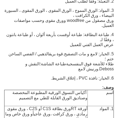
2. التعبئة: وفقا لطلب العميل
3. المواد: الورق المموج ، الورق المقوى ، الورق المقوى ، السبورة
البيضاء ، ورق الكرافت ،
ورق مصقول من woodfree وورق مقوى وحسب مواصفات
العميل.
4. طباعة البطاقة: طباعة أوفست بأربعة ألوان ، أو طباعة بانتون
، وفقًا لـ
عرض العمل الفني للعميل
5. الخيار: لامع و مات التصفيح.قوة بريقالذهبي / الفضي الساخن
ختم ؛
طلاء للأشعة فوق البنفسجيةطباعة الشاشة؛النقش و
Deboss.ورنيش لامع
6. الخيار: نافذة PVC ، إغلاق الشريط.
وصف:
اسم
أكياس التسوق الورقية المطبوعة المخصصة
وصناديق الورق القابلة للطي مع التصميم
1. المواد
أ
ورقة RT
ورق بطاقة C1S أو C2S ، ورق مقوى
رمادي ، ورق كرافت ،
ورق عاجي
أو ورق خاص وما