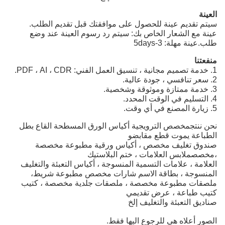
العينة
سيتم تقديم عينة للحصول على موافقتك قبل تقديم الطلب.
عينة مع الشعار الخاص بك: سيتم رد رسوم العينة عند وضع
طلب.عينة مهلة: 3-5days
منفعتنا
1. خدمة تصميم مجانية ، تنسيق العمل الفني: PDF ، AI ، CDR.
2. سعر تنافسي ، جودة عالية.
3. خدمة ممتازة وموثوقة وشخصية.
4. التسليم في الوقت المحدد.
5. زيارة المصنع في أي وقت.
نحن ننتج
مخصص الترويجية أكياس الورق المسطحة القاع بطل
الطباعة يموت قطع مقابض
و
صندوق تغليف مخصص ، أكياس ورقية مطبوعة مخصصة
،
مخصص
ملابس
العلامات ،
ختم البلاستيك
العلامة ، علامات التسمية المنسوجة ، أكياس التعبئة والتغليف
المنسوجة ، بطاقة الاسم
شارات
مخصص
مطبوعة
شريط،
ملصقات مطبوعة مخصصة ، ملصقات جلدية مخصصة ، كتيب
كتيب
طباعة ،
عرض تقديمي
صناديق التعبئة والتغليف إلخ
الصور أعلاه هي للرجوع اليها فقط.