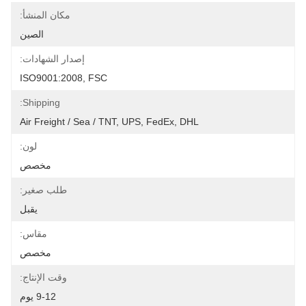
مكان المنشأ:
الصين
إصدار الشهادات:
ISO9001:2008, FSC
Shipping:
Air Freight / Sea / TNT, UPS, FedEx, DHL
لون:
مخصص
طلب صغير:
يقبل
مقاس:
مخصص
وقت الإنتاج:
9-12 يوم