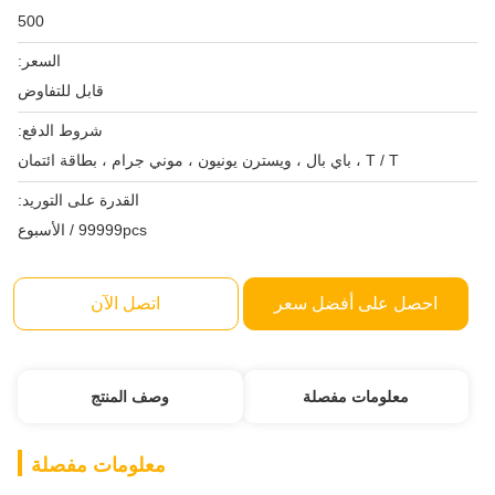
500
السعر:
قابل للتفاوض
شروط الدفع:
T / T ، باي بال ، ويسترن يونيون ، موني جرام ، بطاقة ائتمان
القدرة على التوريد:
99999pcs / الأسبوع
احصل على أفضل سعر
اتصل الآن
معلومات مفصلة
وصف المنتج
معلومات مفصلة