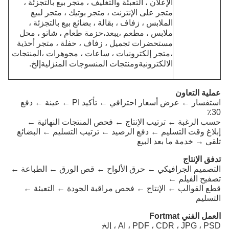
الإعلان ،
التعبئة والتغليف ، متجر بيع بالتجزئة ،
متجر على الإنترنت ، متجر بوتيك ، متجر لبيع
الملابس ،
زفاف ، بقالة ، بضائع بيع بالتجزئة ،
ملابس ، مطعم ،
يبعد،
حزمة طعام ، شاتو ، محل
مستحضرات تجميل ، زفاف ، حفلة ، متجر أحذية
،
متجر إلكترونيات ، ساعات ، مجوهرات ،
المنتجات
الالكترونية
و
منتجات المنسوجات المنزلية
إلخ.
عملية التعاون
استفسار ← عرض أسعار احترافي ← تأكيد PI ← عينة ← دفع
30٪
حسب الرغبة ← ترتيب الإنتاج ← فحص المنتجات النهائية ←
إبلاغ وقت التسليم ← دفع الرصيد ← ترتيب التسليم ← البضائع
تلقى → خدمة ما بعد البيع
تدفق الإنتاج
التصميم الجرافيكي ← حرق الألواح ← قص الورق ← الطباعة ←
تصفيح الفيلم ←
قطع القوالب ← الإنتاج ← فحص مراقبة الجودة ← التعبئة ←
التسليم
العمل الفني Fortmat
AI ، PDF ، CDR ، JPG ، PSD ، إلخ