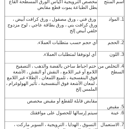
اسم المنتج
مخصص الترويجية أكياس الورق المسطحة القاع
بطل الطباعة يموت قطع مقابض
1. المواد
ورق فني ، ورق مصقول ، ورق كرافت أبيض ،
ورق كرافت بني ، ورق بطاقة عاجي ، لوح مزدوج
خلفي أبيض إلخ
2. الحجم
أي حجم حسب متطلبات العملاء.
3. اللون
أي لون
وفقا لمتطلبات العملاء.
4. التخلص من
ختم احباط ساخن بالفضة والذهب ، التصفيح
السطح
اللامع أو غير اللامع ، النقش أو النقش ، الأشعة
فوق البنفسجية ، تلميع اللمعان ، الطلاء غير اللامع
، لمعان الأشعة فوق البنفسجية ، تأثير الهولوغرام ،
الملمس إلخ
مقابض قابلة للقطع أو مقبض مخصص
5. مقبض
6. عينة
سيتم إرسالها للحصول على موافقتك
7. الاستعمال
التسوق ، الهدايا ، الترويجية ، السوبر ماركت ،