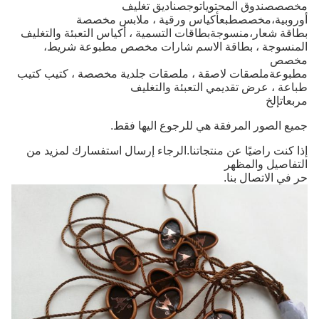
مخصص
صندوق المحتويات
و
ج
صناديق تغليف
أوروبية،
مخصص
طبع
أكياس ورقية ، ملابس مخصصة
بطاقة شعار،
منسوجة
بطاقات التسمية ، أكياس التعبئة والتغليف
المنسوجة ، بطاقة الاسم
شارات
مخصص
مطبوعة
شريط،
مخصص
مطبوعة
ملصقات لاصقة ، ملصقات جلدية مخصصة ، كتيب
كتيب
طباعة ،
عرض تقديمي
التعبئة والتغليف
مربعات
إلخ
جميع الصور المرفقة هي للرجوع اليها فقط.
إذا كنت راضيًا عن منتجاتنا.الرجاء إرسال استفسارك لمزيد من
التفاصيل والمظهر
حر في الاتصال بنا.