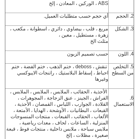
ABS ، الوركين ، المعادن ، إلخ
2. الحجم
أي حجم حسب متطلبات العميل.
3. الشكل
مربع ، قلب ، بيضاوي ، دائري ، اسطوانة ، مكعب ،
زهرة ، مستطيل ، معين ،
مثلث الخ
4. اللون
حسب تصميم الزبون
5. التخلص
تنقش ، deboss ، ختم الذهب ، ختم الفضة ، ختم
من السطح
احباط ،
إسقاط البلاستيك ، راتنجات الايبوكسي
وغيرها
الأحذية ، الحقائب ، الملابس ، الملابس ، الملابس ،
6.
الفراش ، الجينز ، عنق الزجاجة ، المجوهرات ،
الاستعمال
القلادة ، الجوارب ، اللباس ، القمصان ، الأحذية ،
القبعات ، البطانيات ، الأوشحة ، الهدايا ، الأمتعة ،
الألعاب ، الحقائب ، القبعات ، منتجات المنسوجات
المنزلية ، الساعات ، لحاف ، معدات رياضية ،
ملابس سباحة ، ملابس داخلية ، منتجات فوط ، قبعة
صغيرة ، مظلات ، إلخ