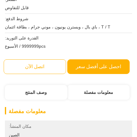
قابل للتفاوض
شروط الدفع:
T / T ، باي بال ، ويسترن يونيون ، موني جرام ، بطاقة ائتمان
القدرة على التوريد:
9999999pcs / الأسبوع
احصل على أفضل سعر
اتصل الآن
معلومات مفصلة
وصف المنتج
معلومات مفصلة
مكان المنشأ:
الصين