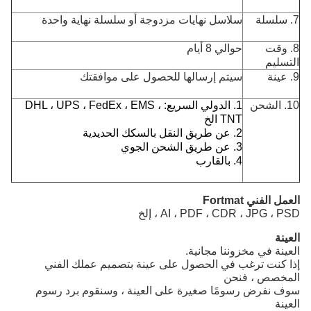
7. سلسلة
سلاسل نهايات مزدوجة أو سلسلة نهاية واحدة
8. وقت
حوالي 8 أيام
التسليم
9. عينة
سيتم إرسالها للحصول على موافقتك
10. الشحن
1. الدولي السريع: DHL ، UPS ، FedEx ، EMS ،
TNT الخ
2. عن طريق النقل بالسكك الحديدية
3. عن طريق الشحن الجوي
4. بالقارب
العمل الفني Fortmat
AI ، PDF ، CDR ، JPG ، PSD ، إلخ
العينة
العينة في مخزوننا مجانية.
إذا كنت ترغب في الحصول على عينة بتصميم عملك الفني
المخصص ، فنحن
سوف نفرض رسومًا صغيرة على العينة ، وسنقوم برد رسوم
العينة