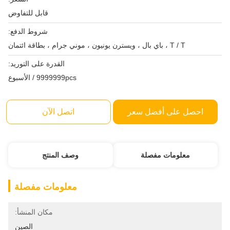
قابل للتفاوض
شروط الدفع:
T / T ، باي بال ، ويسترن يونيون ، موني جرام ، بطاقة ائتمان
القدرة على التوريد:
9999999pcs / الأسبوع
احصل على أفضل سعر
اتصل الآن
معلومات مفصلة
وصف المنتج
معلومات مفصلة
مكان المنشأ:
الصين