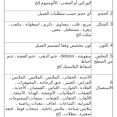
الوركين أو المعدن ، الألومنيوم إلخ
2. الحجم
أي حجم حسب متطلبات العميل.
3. الشكل
مربع ، قلب ، بيضاوي ، دائري ، اسطوانة ، مكعب ،
زهرة ، مستطيل ، معين ،
مثلث الخ
4. اللون
لون مخصص وفقا لتصميم العميل
5. التخلص
منقوشة ، deboss ، ختم الذهب ، ختم الفضة ، ختم
من السطح
احباط
اسقاط البلاستيك الخ
الأحذية ، الحقائب ، الملابس ، الملابس ، الملابس ،
6.
الفراش ، الجينز ، عنق الزجاجة ، المجوهرات ،
الاستعمال
القلادة ، الجوارب ، اللباس ، القمصان ، الأحذية ،
القبعات ، البطانيات ، الأوشحة ، الهدايا ، الأمتعة ،
الألعاب ، الحقائب ، القبعات ، منتجات المنسوجات
المنزلية ، الساعات ، لحاف ، معدات رياضية ،
ملابس سباحة ، ملابس داخلية ، منتجات فوط ، قبعة
صغيرة ، مظلات ، إلخ