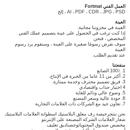
العمل الفني Fortmat
AI ، PDF ، CDR ، JPG ، PSD ، إلخ
العينة
العينة في مخزوننا مجانية.
إذا كنت ترغب في الحصول على عينة بتصميم عملك الفني
المخصص ، فنحن
سوف نفرض رسومًا صغيرة على العينة ، وسنقوم برد رسوم
العينة
عند تقديم الطلب.
منفعتنا
1. 100٪ الصانع
2. أكثر من 11 عاما من الخبرة في الإنتاج.
3. فريق تصميم محترف وخدمة ممتازة.
4 اختيار جذاب واقتصادي
5. وضوح عالي ودائم للغاية
6. جودة عالية وسعر المصنع
7. تعاون جيد مع الشركات ذات العلامات التجارية
نحن ننتج
رخيصة رف معلق البلاستيك اسطوانة العلامات البلاستيك
شعار العلامات الشركة المصنعة على الإنترنت
و
مخصص
صندوق المحتويات
و
ج
صناديق تغليف