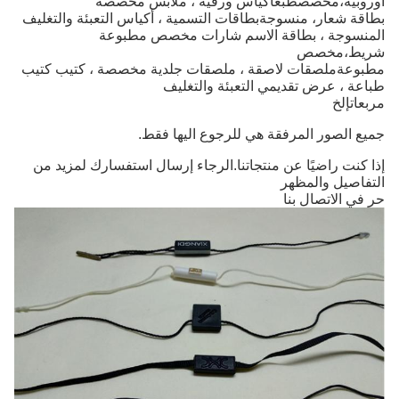
أوروبية،
مخصص
طبع
أكياس ورقية ، ملابس مخصصة
بطاقة شعار،
منسوجة
بطاقات التسمية ، أكياس التعبئة والتغليف
المنسوجة ، بطاقة الاسم
شارات
مخصص
مطبوعة
شريط،
مخصص
مطبوعة
ملصقات لاصقة ، ملصقات جلدية مخصصة ، كتيب
كتيب
طباعة ،
عرض تقديمي
التعبئة والتغليف
مربعات
إلخ
جميع الصور المرفقة هي للرجوع اليها فقط.
إذا كنت راضيًا عن منتجاتنا.الرجاء إرسال استفسارك لمزيد من
التفاصيل والمظهر
حر في الاتصال بنا