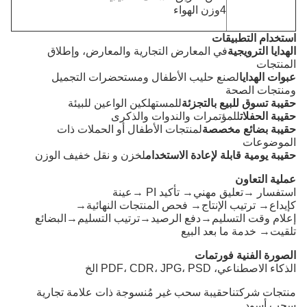
4وزن الهواء
استخدام التطبيقات
الهدايا الترويجية
في المعارض التجارية والمعارض، وإطلاق
المنتجات
عبوات الهدايا
لصنع حليب الأطفال ومستحضرات التجميل
ومنتجات الصحة
حقيبة تسوق للبيع بالتجزئة
للمستهلكين الواعين للبيئة
حقيبة الحفلات
للمؤتمرات والندوات والذكرى
حقيبة بضائع مخصصة
لمنتجات الأطفال أو الحملات ذات
الموضوعات
حقيبة يومية قابلة لإعادة الاستخدام
لخزن و نقل خفيف الوزن
عملية التعاون
استفسار →تعليق مهني→ تأكيد PI →عينة
كإيداع→ ترتيب الإنتاج→ فحص المنتجات النهائية→
إعلام وقت التسليم→دفع الرصيد→ترتيب التسليم→البضائع
تلقيت→ خدمة ما بعد البيع
الصورة الفنية فورتمات
الذكاء الاصطناعي، PDF، CDR، JPG، PSD الخ
منتجات شركتنا
حقيبة سحب غير مُنسوجة ذات علامة تجارية
سحب أسود