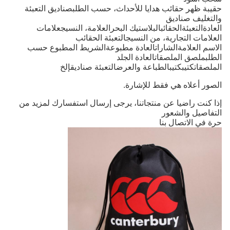
حقيبة ظهر حقائب هدايا للأحداث
، حسب الطلب
صناديق التعبئة
والتغليف
صناديق
العادة
التعبئة
الحقائب
البلاستيك
البحر
العلامة، النسيج
علامات
العلامات التجارية، من النسيج
التعبئة
الحقائب
الاسم
العلامة
الشارات
العادة
مطبوعة
الشريط المطبوع حسب
الطلب
ملصق
الملصقات
العادة
الجلد
الملصقات
كتيب
كتيب
الطباعة والعرض
التعبئة
صناديق
إلخ
الصور أعلاه هي فقط للإشارة.
إذا كنت راضيا عن منتجاتنا، يرجى إرسال استفسارك لمزيد من
التفاصيل والشعور
حرة في الاتصال بنا