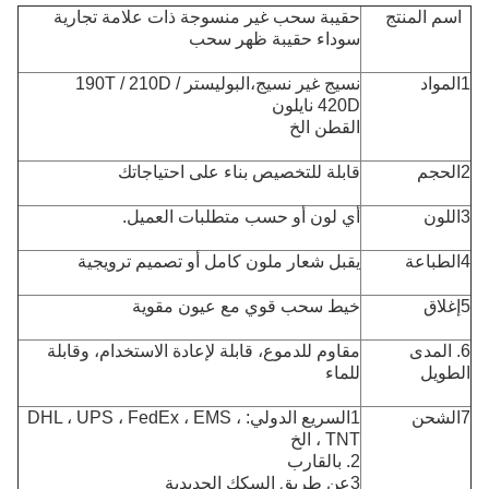
اسم المنتج
حقيبة سحب غير منسوجة ذات علامة تجارية
سوداء حقيبة ظهر سحب
1المواد
نسيج غير نسيج،
البوليستر 190T / 210D /
420D
نايلون
القطن الخ
2الحجم
قابلة للتخصيص بناء على احتياجاتك
3اللون
أي لون أو حسب متطلبات العميل.
4الطباعة
يقبل شعار ملون كامل أو تصميم ترويجية
5إغلاق
خيط سحب قوي مع عيون مقوية
6. المدى
مقاوم للدموع، قابلة لإعادة الاستخدام، وقابلة
الطويل
للماء
7الشحن
1السريع الدولي: DHL ، UPS ، FedEx ، EMS ،
TNT ، الخ
2. بالقارب
3عن طريق السكك الحديدية