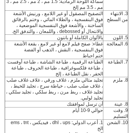
سماكة اللوحة الرمادية: 1.5 مم ، 2 مم ، 2.5 مم ، 3
مم ، 3.5 مم إلخ
3. الانتهاء
التصفيح المصقول أو غير اللامع ، ورنيش الأشعة
من السطح
فوق البنفسجية ، والطلاء المائي ، وختم بالرقائق
الساخنة ، والأشعة فوق البنفسجية الموضعية ،
والانتحال أو debossed ، واللمعان ، والتدفق الخ.
5. اللون
بالألوان الكاملة أو بانتون
6. المعالجة
غطاء: صفح فيلم لامع أو غير لامع ، بقعة الأشعة
فوق البنفسجية ، النقش ، الذهب أو الفضة
ختم احباط
7. الطباعة
الطباعة الرقمية ، طباعة الشاشة ، طباعة أوفست
، طباعة فلكسوغرافية ، طباعة الحروف ، طباعة
الحفر ، نقل الطباعة ، إلخ
8. ملزم
تجليد مثالي ملزم ، غلاف ورقي ، غلاف غلاف صلب
، غلاف صلب صلب ، خياطة سرج ، تجليد للخيط ،
تجليد غلاف ، ربط مرن ، ربط سلكي ، تجليد سلكي ،
تجليد لولبي.
8. عينة
أن ترسل لموافقتك
9. وقت
حوالي 9-10 أيام
التسليم
10. الشحن
1. أعرب الدولي: dhl ، ups ، فيديكس ، ems ، tnt
الخ