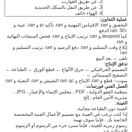
2. عن طريق القوارب
3. عن طريق النقل بالسكك الحديدية
4. الهواء خائف
عملية التعاون:
التحقيق و rarr. الاقتباس المهنية و rarr. تأكيد pi و rarr. عينة و
rarr. 30٪ الدفع
كما desposit و rarr. ترتيب الإنتاج و rarr. فحص المنتجات النهائية
و rarr
إبلاغ وقت التسليم و rarr. دفع الرصيد و rarr. ترتيب التسليم و
rarr
تلقى → بعد البيع
تدفق الإنتاج:
التصميم الجرافيكي ← حرق الألواح ← قطع الورق ← الطباعة ←
التصفيح السينمائي ←
يموت-- قطع و rarr. الإنتاج و rarr. qc التفتيش و rarr. التعبئة و rarr
العمل الفني فورتمات:
منظمة العفو الدولية ، PDF ، مجلس الإنماء والإعمار ، JPG ،
مديرية الأمن العام ، إلخ
العينة:
العينة دون الطباعة مجانية.
إذا كنت ترغب في العينة مع تصميم الأعمال الفنية المخصصة
الخاصة بك ، فإننا سوف تهمة
رسوم رمزية للعينة ، فإننا سنرد جزء من الرسوم أو الرسوم
الإجمالية عند