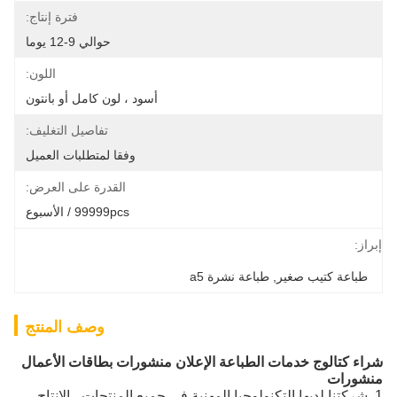
فترة إنتاج:
حوالي 9-12 يوما
اللون:
أسود ، لون كامل أو بانتون
تفاصيل التغليف:
وفقا لمتطلبات العميل
القدرة على العرض:
99999pcs / الأسبوع
إبراز:
طباعة كتيب صغير
, 
طباعة نشرة a5
وصف المنتج
شراء كتالوج خدمات الطباعة الإعلان منشورات بطاقات الأعمال
منشورات
1. شركتنا لديها التكنولوجيا المهنية في جميع المنتجات ، الإنتاج