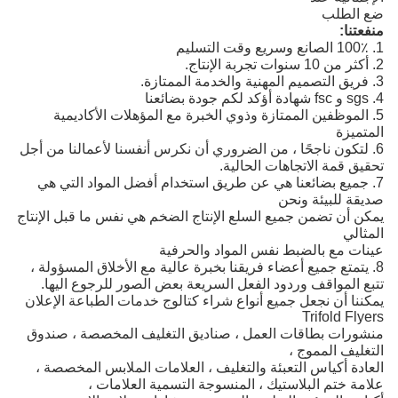
ضع الطلب
منفعتنا:
1. 100٪ الصانع وسريع وقت التسليم
2. أكثر من 10 سنوات تجربة الإنتاج.
3. فريق التصميم المهنية والخدمة الممتازة.
4. sgs و fsc شهادة أؤكد لكم جودة بضائعنا
5. الموظفين الممتازة وذوي الخبرة مع المؤهلات الأكاديمية
المتميزة
6. لتكون ناجحًا ، من الضروري أن نكرس أنفسنا لأعمالنا من أجل
تحقيق قمة الاتجاهات الحالية.
7. جميع بضائعنا هي عن طريق استخدام أفضل المواد التي هي
صديقة للبيئة ونحن
يمكن أن تضمن جميع السلع الإنتاج الضخم هي نفس ما قبل الإنتاج
المثالي
عينات مع بالضبط نفس المواد والحرفية
8. يتمتع جميع أعضاء فريقنا بخبرة عالية مع الأخلاق المسؤولة ،
تتبع المواقف وردود الفعل السريعة بعض الصور للرجوع اليها.
يمكننا أن نجعل جميع أنواع شراء كتالوج خدمات الطباعة الإعلان
Trifold Flyers
منشورات بطاقات العمل
، صناديق التغليف المخصصة
،
صندوق
التغليف المموج
،
العادة
أكياس التعبئة والتغليف ، العلامات الملابس المخصصة ،
علامة ختم البلاستيك ، المنسوجة التسمية العلامات ،