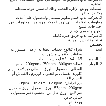
المتقدم
المعدات ووضع الإدارة الحديثة وذلك لتحسين جودة منتجاتنا
وكفاءة الإنتاج.
2. شركتنا لديها قسم تطوير مستقل وللحصول على أحدث
معلومات المنتجات التي تزود العملاء بمزيد من المعلومات عن
احتياجات المنتج
تطوير وتصميم الإبداع.
3. شركتنا لديها فريق خبرة كاملة
4. تجربة تصدير المهنية
تخصيص:
اسم
شراء كتالوج خدمات الطباعة الإعلان منشورات
بطاقات الأعمال منشورات
1. الحجم
A3 ، A4 ، A5 أو حسب الطلب
2. المواد
غطاء: 200gsm ، 250gsm ، 300gsm الورق
المطلي المصقول ، الورق المطلي غير لامع ، بولي
كلوريد الفينيل ، بو الجلود ، كوريوم ، القماش أو
النسيج الخ
من الداخل: 80gsm ، 105gsm ، 128gsm ،
157gsm ، 200gsm ورق مصقول ، ورق مصقول
غير لامع ، ورق خال من الخشب / غير مصقول ،
خيالي خاص
ورقة الخ