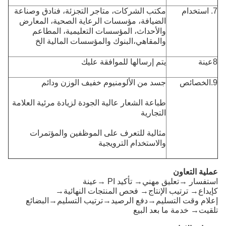
7. استخدام
مكتب الشركات، متاجر التجزئة، فنادق وصناعة
الضيافة، مؤسسات الرعاية الصحية، المعارض
والأحداث، المؤسسات التعليمية، المطاعم
والمقاهي،البنوك والمؤسسات المالية الخ
8عينة
يتم إرسالها للموافقة عليك
9.
الخصائص
جسد من الألومنيوم خفيف الوزن ودائم
طباعة الشعار عالية الجودة لزيادة مرئية العلامة
التجارية
مثالية للتعرف على الموظفين والمؤتمرات
والاستخدام الترويجية
عملية التعاون
استفسار →تعليق مهني→ تأكيد PI →عينة
كإيداع→ ترتيب الإنتاج→ فحص المنتجات النهائية→
إعلام وقت التسليم→دفع الرصيد→ترتيب التسليم→البضائع
تلقيت→ خدمة ما بعد البيع