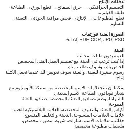
تدفقات الإنتاج
التصميم الجرافيكي → حرق الصفائح→ قطع الورق→ الطباعة→
طبقة الفيلم→
قطع المطبوعات→ الإنتاج→ فحص مراقبة الجودة→ التعبئة→
التسليم
الصورة الفنية فورتمات
AI, PDF, CDR, JPG, PSD الخ
العينة
العينة بدون طباعة مجانية
إذا كنت ترغب في العينة مع تصميم العمل الفني المخصص
الخاص بك ، وسوف نطلب منك
رسوم صغيرة للعينة، والعينة سوف تعويض لك عندما نجعل الكتلة
إنتاج.
يمكننا ان ننتج
علامات الاسم المخصصة من سبيكة الألومنيوم مع
شعار فودافون الطباعة الاسم المعدني
الشارات
للموظفين
صناديق التعبئة المخصصة صناديق التعبئة
المموجة
أكياس التعبئة والتغليف المخصصة، العلامة البلاستيكية للختم،
علامات العلامات المنسوجة، التعبئة والتغليف المنسوج
حقائب، علامات الاسم، شارات، شريط مطبوع مخصص،
ملصقات مطبوعة مخصصة