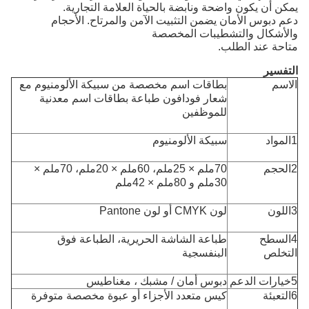
يمكن أن يكون واضحة ونابضة بالحياة العلامة التجارية.
دعم دبوس الأمان يضمن التثبيت الآمن والمرتاح. الأحجام
والأشكال والتشطيبات المخصصة
متاحة عند الطلب.
التفسير
الاسم
بطاقات اسم مخصصة من سبيكة الألومنيوم مع
شعار فودافون طباعة بطاقات اسم معدنية
للموظفين
1المواد
سبيكة الألومنيوم
2الحجم
70ملم × 25ملم، 60ملم × 20ملم، 70ملم ×
30ملم و 80ملم × 42ملم
3اللون
لون CMYK أو لون Pantone
4السطح
طباعة الشاشة الحريرية، الطباعة فوق
التخلص
البنفسجية
5خيارات الدعم
دبوس أمان / مشبك ، مغناطيس
6التعبئة
كيس متعدد الأجزاء أو عبوة مخصصة متوفرة