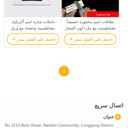
بطاقات اسم محفورة خصيصاً
حاملات شارة اسم أكريليك
مغناطيسية مع ملء لون الشعار
مغناطيسية واضحة مع ورق
بطاقات اسم معدنية قابلة لإعادة
إدراج علامات اسم الشركة
احصل على أفضل سعر
احصل على أفضل سعر
الاستخدام
الشفافة
1
اتصال سريع
عنوان
No.2113 Bixin Road، Nanlian Community، Longgang District،